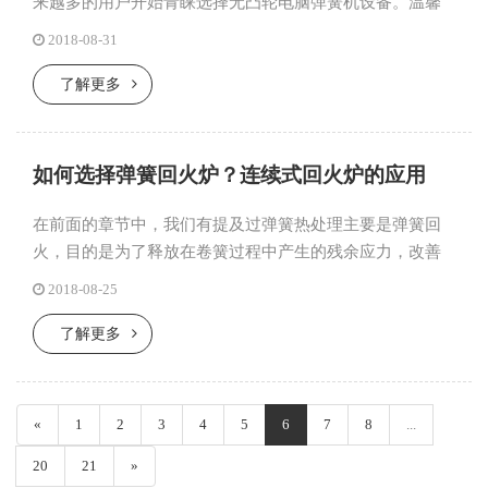
来越多的用户开始青睐选择无凸轮电脑弹簧机设备。温馨
提示，无凸轮电脑弹簧机的发展与应用，结合了传统凸轮
2018-08-31
弹簧机和线成型机...
了解更多
如何选择弹簧回火炉？连续式回火炉的应用
在前面的章节中，我们有提及过弹簧热处理主要是弹簧回
火，目的是为了释放在卷簧过程中产生的残余应力，改善
弹簧动态工作时的疲劳性能及静态的抗变性能，稳定和加
2018-08-25
固弹簧形状。温馨...
了解更多
«
1
2
3
4
5
6
7
8
...
20
21
»