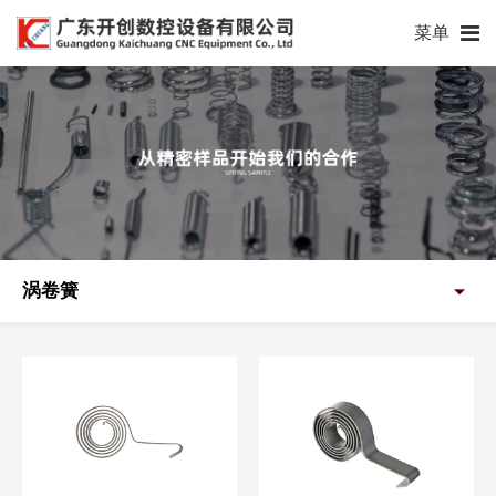
菜单
涡卷簧