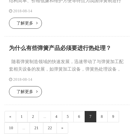
结构简单、价格低廉和维护方便等特点为我国弹簧制造行
业的发展作出了不可磨灭的贡献，至今在国内的一些落后
2018-08-14
地区仍保留有一定...
了解更多
为什么有些弹簧产品必须要进行热处理？
随着弹簧制造领域的快速发展，迅速带动了与弹簧加工配
套相关设备的发展，如弹簧加工设备，弹簧热处理设备，
弹簧试验设备等产业。温馨提示，尤其是对于一些新人或
2018-08-14
刚从事弹簧加工的...
了解更多
«
1
2
...
4
5
6
7
8
9
10
...
21
22
»