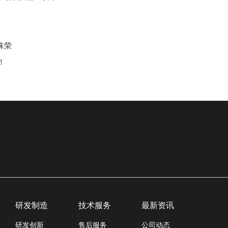
殊荣
！
研发制造
技术服务
最新资讯
研发创新
售后服务
公司动态