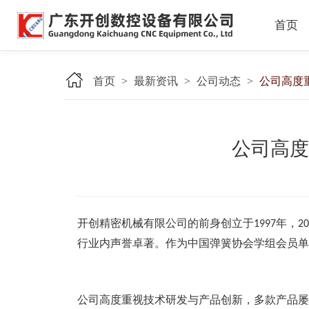
首页
首页
>
最新资讯
>
公司动态
>
公司高度
公司高度
开创精密机械有限公司的前身创立于
年，
1997
20
行业内声誉卓著。作为中国弹簧协会学组会员单
公司高度重视技术研发与产品创新，多款产品屡