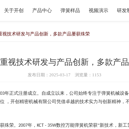
关于开创
产品中心
弹簧样品
视频演示
研发
重视技术研发与产品创新，多款产品屡获殊荣
重视技术研发与产品创新，多款产品
发布日期：2025-03-17 浏览量：
1153
年正式注册成立。自成立以来，公司始终专注于弹簧机械设备
03
位 ，开创精密机械有限公司凭借卓越的技术实力与创新精神，
获殊荣。
年，
数控万能弹簧机荣获“新技术，新工
2007
KCT - 35W