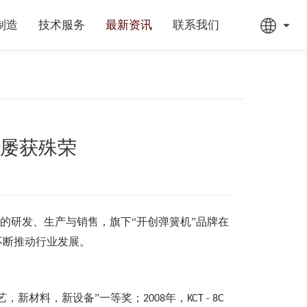
制造
技术服务
最新资讯
联系我们
屡获殊荣
的研发、生产与销售，旗下“开创弹簧机”品牌在
不断推动行业发展。
艺，新材料，新设备”一等奖；
年，
2008
KCT - 8C