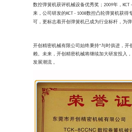
数控弹簧机获评机械设备优秀奖；
年，
2009
KCT 
来，公司研发的
数控凸轮弹簧机获得
KCT - 1008
可，更标志着开创弹簧机已成为行业标杆，为弹
开创精密机械有限公司始终秉持
“与时俱进，开
赖。未来，开创精密机械将继续加大研发投入，
发展潮流 。